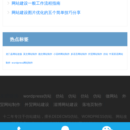
网站建设一般工作流程指南
网站建设图片优化的五个简单技巧分享
热点标签
龙门县网站改版
英文网站制作
德文网站制作
小语种网站制作
多语言网站制作
外贸网站制作
仿站
中英双语网站
制作
wordpress网站制作
微信
13280692153
友情链接：
|
|
|
|
|
|
wordpress仿站
仿站
仿站
仿站
仿站
做网站
外
|
|
|
|
贸网站制作
外贸网站建设
淄博网站建设
落地页制作
十二年专注于仿站建站，擅长DEDECMS仿站、WORDPRESS仿站、网站改
版等业务！ Copyright©2022 中国仿站网 All Rights Reserved