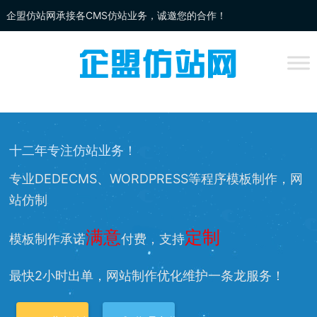
企盟仿站网承接各CMS仿站业务，诚邀您的合作！
企盟
仿站
网为你提供：
DEDECMS仿站
、
WORDPRESS仿站
、
网站改
版
、网站兼容等服务，欢迎您的访问！
十二年专注仿站业务！
专业DEDECMS、WORDPRESS等程序模板制作，网
站仿制
满意
定制
模板制作承诺
付费，支持
最快2小时出单，网站制作优化维护一条龙服务！