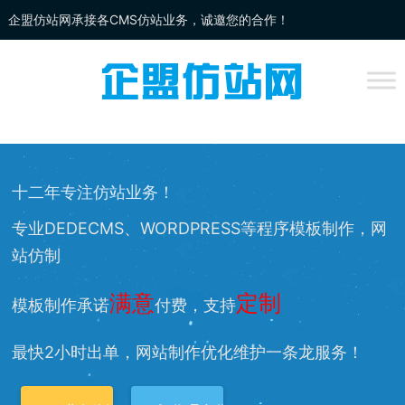
企盟仿站网承接各CMS仿站业务，诚邀您的合作！
企盟
仿站
网为你提供：
DEDECMS仿站
、
WORDPRESS仿站
、
网站改
版
、网站兼容等服务，欢迎您的访问！
十二年专注仿站业务！
专业DEDECMS、WORDPRESS等程序模板制作，网
站仿制
满意
定制
模板制作承诺
付费，支持
最快2小时出单，网站制作优化维护一条龙服务！