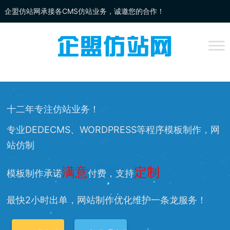
企盟仿站网承接各CMS仿站业务，诚邀您的合作！
企盟
仿站
网为你提供：
DEDECMS仿站
、
WORDPRESS仿站
、
网站改
版
、网站兼容等服务，欢迎您的访问！
十二年专注仿站业务！
专业DEDECMS、WORDPRESS等程序模板制作，网
站仿制
满意
定制
模板制作承诺
付费，支持
最快2小时出单，网站制作优化维护一条龙服务！