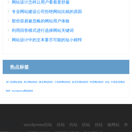
网站设计怎样让用户看着更舒服
专业网站建设公司拒绝网站比稿的原因
那些容易被忽略的网站用户体验
利用回答模式进行选择网站关键词
网站设计中的文本要尽可能的短小精悍
热点标签
龙门县网站改版
英文网站制作
德文网站制作
小语种网站制作
多语言网站制作
外贸网站制作
仿站
中英双语网站
制作
wordpress网站制作
微信
13280692153
友情链接：
|
|
|
|
|
|
wordpress仿站
仿站
仿站
仿站
仿站
做网站
外