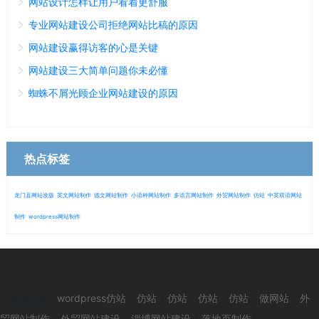
网站设计怎样让用户看着更舒服
专业网站建设公司拒绝网站比稿的原因
网站建设赢得访客的心是关键
网站建设三大简单问题你未必懂
蜘蛛不屑光顾企业网站建设的原因
热点标签
龙门县网站改版
英文网站制作
德文网站制作
小语种网站制作
多语言网站制作
外贸网站制作
仿站
中英双语网站
制作
wordpress网站制作
微信
13280692153
友情链接：
|
|
|
|
|
|
wordpress仿站
仿站
仿站
仿站
仿站
做网站
外
|
|
|
|
贸网站制作
外贸网站建设
淄博网站建设
落地页制作