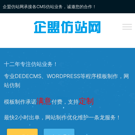
企盟仿站网承接各CMS仿站业务，诚邀您的合作！
企盟
仿站
网为你提供：
DEDECMS仿站
、
WORDPRESS仿站
、
网站改
版
、网站兼容等服务，欢迎您的访问！
十二年专注仿站业务！
专业DEDECMS、WORDPRESS等程序模板制作，网
站仿制
满意
定制
模板制作承诺
付费，支持
最快2小时出单，网站制作优化维护一条龙服务！