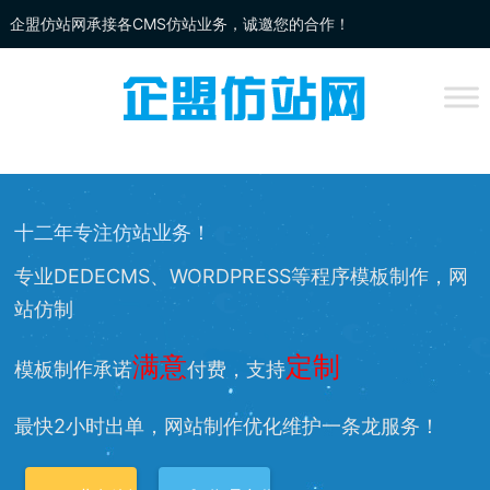
企盟仿站网承接各CMS仿站业务，诚邀您的合作！
企盟
仿站
网为你提供：
DEDECMS仿站
、
WORDPRESS仿站
、
网站改
版
、网站兼容等服务，欢迎您的访问！
十二年专注仿站业务！
专业DEDECMS、WORDPRESS等程序模板制作，网
站仿制
满意
定制
模板制作承诺
付费，支持
最快2小时出单，网站制作优化维护一条龙服务！